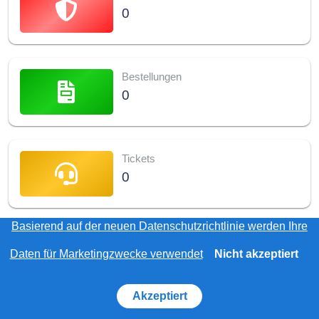
0
Bestellungen
0
Tickets
0
Basierend auf der neuen Datenschutzrichtlinie werden Ihre
Vpn Box
Daten für Marketingzwecke verwendet
Nicht akzeptiert
0
Akzeptiert