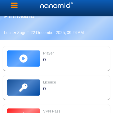
Pinnwand
Letzter Zugriff
:
22 December 2025, 09:24 AM
Player
0
Licence
0
VPN Pass